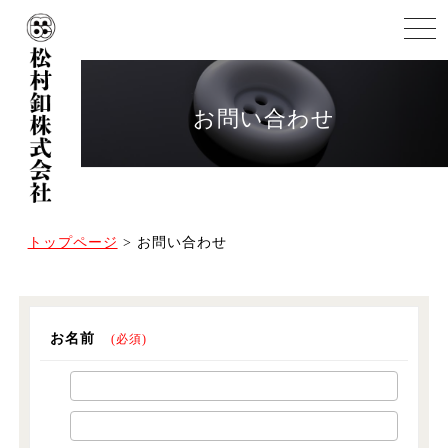
t
o
g
g
l
e
お問い合わせ
n
a
v
i
g
a
t
i
o
トップページ
>
お問い合わせ
n
お名前
(必須)