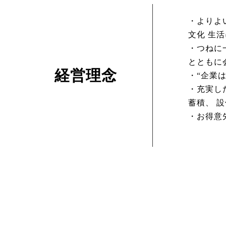
・よりよ
文化 生
・つねに
とともに
経営理念
・“企業
・充実し
蓄積、 
・お得意