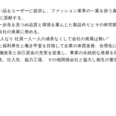
い品をユーザーに提供し、ファッション業界の一翼を担う
活に貢献する。
一歩先を見つめ品質と環境を重んじた製品作りとその研究
会社の発展に努める。
は人なり 社員一人一人の成長なくして会社の発展は無い”
た福利厚生と働き甲斐を目指して企業の体質改善、合理化
設備改良と自己資金の充実を促進し、事業の永続的な発展
先、仕入先、協力工場、 その他関係会社と協力し相互の