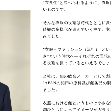
“衣食住“と並べられるように、衣
いものです。
そんな衣服の役割は時代とともに変
値観の多様化が進んでいく中で、衣
みました。
”衣服＝ファッション（流行）”とい
さ”という時代へ―それぞれの理想
る役割を担っているといえるでし
当社は、釦の総合メーカーとして創業以
JAPANの釦用の原料及び釦製品の
ました。
衣服における釦というものは小さな
釦ひとつによってイメージがガラリ